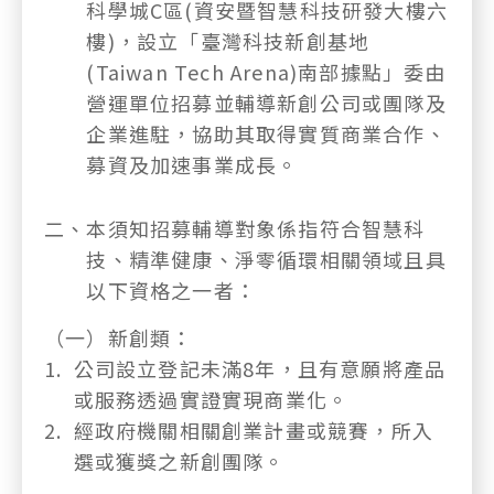
科學城C區(資安暨智慧科技研發大樓六
樓)，設立「臺灣科技新創基地
(Taiwan Tech Arena)南部據點」委由
營運單位招募並輔導新創公司或團隊及
企業進駐，協助其取得實質商業合作、
募資及加速事業成長。
二、
本須知招募輔導對象係指符合智慧科
技、精準健康、淨零循環相關領域且具
以下資格之一者：
（一）
新創類：
1.
公司設立登記未滿8年，且有意願將產品
或服務透過實證實現商業化。
2.
經政府機關相關創業計畫或競賽，所入
選或獲獎之新創團隊。