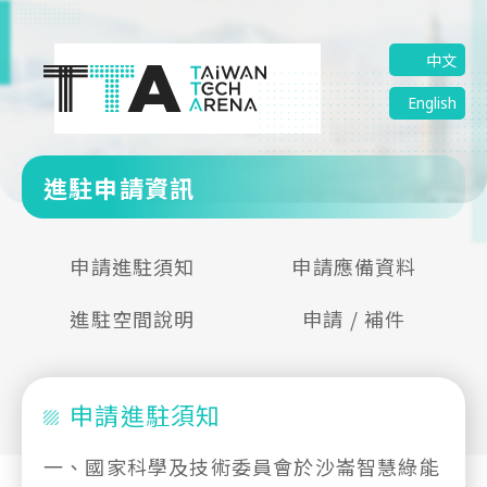
中文
English
進駐申請資訊
申請進駐須知
申請應備資料
進駐空間說明
申請 / 補件
申請進駐須知
一、
國家科學及技術委員會於沙崙智慧綠能