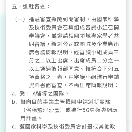
五、
進駐審查：
（一）
進駐審查採隨到隨審制，由國家科學
及技術委員會召集組成審議小組召開
審議會，並邀請相關領域專家學者共
同審議，新創公司或團隊及企業應出
席會議簡報說明，經審議小組成員三
分之二以上出席，出席成員二分之一
以上通過後報部同意。惟符合下列五
項資格之一者，由審議小組進行申請
資料書面審查，不需出席簡報說明：
a.
受TTA輔導之團隊。
b.
擬向目的事業主管機關申請創新實驗
（俗稱監理沙盒）或進行5G專頻專網應
用計畫。
c.
獲國家科學及技術委員會計畫或其他政