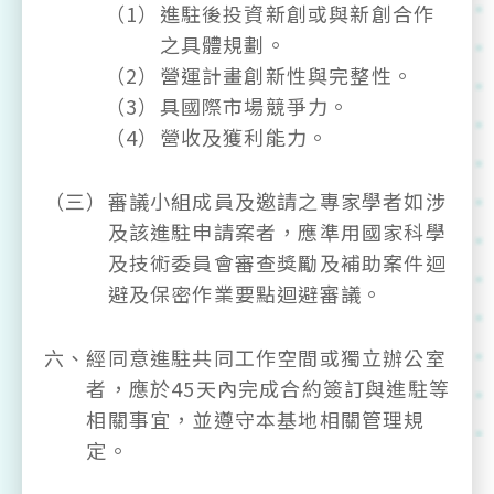
（1）
進駐後投資新創或與新創合作
之具體規劃。
（2）
營運計畫創新性與完整性。
（3）
具國際市場競爭力。
（4）
營收及獲利能力。
（三）
審議小組成員及邀請之專家學者如涉
及該進駐申請案者，應準用國家科學
及技術委員會審查獎勵及補助案件迴
避及保密作業要點迴避審議。
六、
經同意進駐共同工作空間或獨立辦公室
者，應於45天內完成合約簽訂與進駐等
相關事宜，並遵守本基地相關管理規
定。